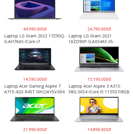
44.990.000đ
24.790.000đ
Laptop LG Gram 2022 17Z90Q-
Laptop LG Gram 2021
G.AH76A5 (Core-i7
16ZD90P-G.AX54A5 (i5-
1260P/16GB/512GB/17″
1135G7/8GB RAM/512GB
WQXGA/Win 11/Xám)
SSD/16″WQXGA/Dos/Trắng)
14.590.000đ
15.190.000đ
Laptop Acer Gaming Aspire 7
Laptop Acer Aspire 3 A315-
A715-42G-R4ST NH.QAYSV.004
58G-50S4 (Core i5 1135G7/8GB
(R5 5500U/8GB RAM/256GB
RAM/512GB/15.6″FHD/MX350
SSD/15.6″FHD IPS/GTX1650
2GB/Win 10/Bạc)
4GB/Win10) – Hàng chính hãng
21.990.000đ
14.890.000đ