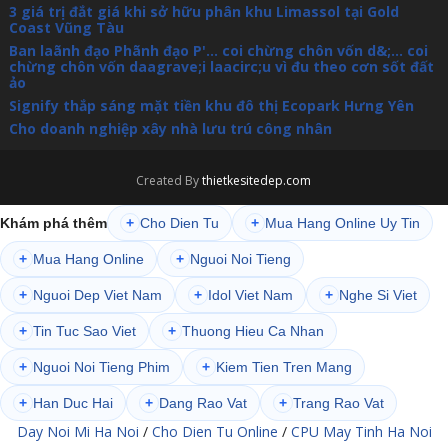
3 giá trị đắt giá khi sở hữu phân khu Limassol tại Gold
Coast Vũng Tàu
Ban laãnh đạo Phãnh đạo P'... coi chừng chôn vốn d&;... coi
chừng chôn vốn daagrave;i laacirc;u vì đu theo cơn sốt đất
ảo
Signify thắp sáng mặt tiền khu đô thị Ecopark Hưng Yên
Cho doanh nghiệp xây nhà lưu trú công nhân
Created By
thietkesitedep.com
Khám phá thêm
+
Cho Dien Tu
+
Mua Hang Online Uy Tin
+
Mua Hang Online
+
Nguoi Noi Tieng
+
Nguoi Dep Viet Nam
+
Idol Viet Nam
+
Nghe Si Viet
+
Tin Tuc Sao Viet
+
Thuong Hieu Ca Nhan
+
Nguoi Noi Tieng Phim
+
Kiem Tien Tren Mang
+
Han Duc Hai
+
Dang Rao Vat
+
Trang Rao Vat
Day Noi Mi Ha Noi
/
Cho Dien Tu Online
/
CPU May Tinh Ha Noi