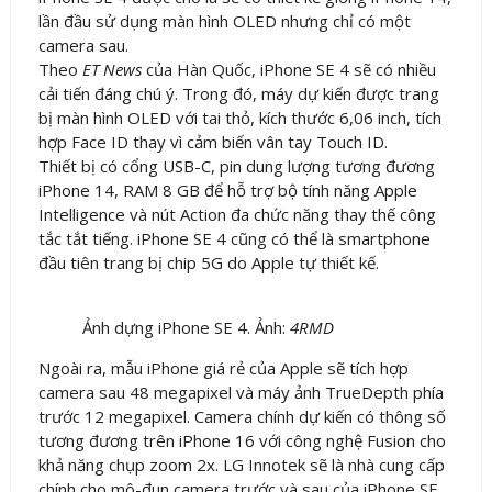
lần đầu sử dụng màn hình OLED nhưng chỉ có một
camera sau.
Theo
ET News
của Hàn Quốc, iPhone SE 4 sẽ có nhiều
cải tiến đáng chú ý. Trong đó, máy dự kiến được trang
bị màn hình OLED với tai thỏ, kích thước 6,06 inch, tích
hợp Face ID thay vì cảm biến vân tay Touch ID.
Thiết bị có cổng USB-C, pin dung lượng tương đương
iPhone 14, RAM 8 GB để hỗ trợ bộ tính năng Apple
Intelligence và nút Action đa chức năng thay thế công
tắc tắt tiếng. iPhone SE 4 cũng có thể là smartphone
đầu tiên trang bị chip 5G do Apple tự thiết kế.
Ảnh dựng iPhone SE 4. Ảnh:
4RMD
Ngoài ra, mẫu iPhone giá rẻ của Apple sẽ tích hợp
camera sau 48 megapixel và máy ảnh TrueDepth phía
trước 12 megapixel. Camera chính dự kiến có thông số
tương đương trên iPhone 16 với công nghệ Fusion cho
khả năng chụp zoom 2x. LG Innotek sẽ là nhà cung cấp
chính cho mô-đun camera trước và sau của iPhone SE.