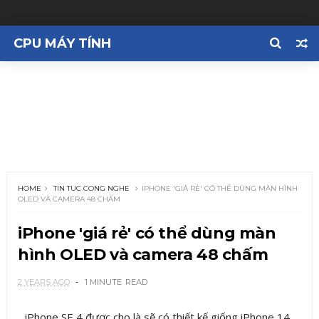
CPU MÁY TÍNH
HOME
TIN TUC CONG NGHE
IPHONE 'GIÁ RẺ' CÓ THỂ DÙNG MÀN HÌNH
OLED VÀ CAMERA 48 CHẤM
iPhone 'giá rẻ' có thể dùng màn
hình OLED và camera 48 chấm
2 YEARS AGO
1 MINUTE
READ
iPhone SE 4 được cho là sẽ có thiết kế giống iPhone 14,