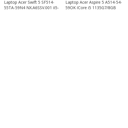
Laptop Acer Swift 5 SF514-
Laptop Acer Aspire 5 A514-54-
55TA-59N4 NX.A6SSV.001 (i5-
59QK (Core i5 1135G7/8GB
1135G7/16GB RAM/1TB
RAM/512GB/14″FHD/Win
SSD/14″FHD_Touch/Win10/Xan
11/Vàng)
h) – Hàng chính hãng