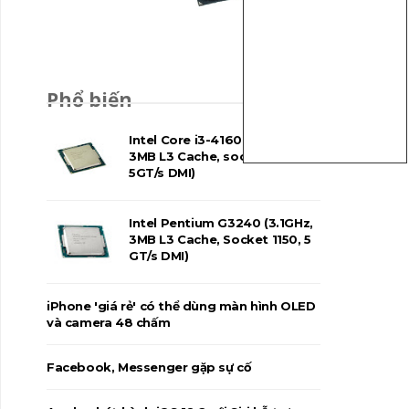
Phổ biến
Intel Core i3-4160 (3.60GHz,
3MB L3 Cache, socket 1150,
5GT/s DMI)
Intel Pentium G3240 (3.1GHz,
3MB L3 Cache, Socket 1150, 5
GT/s DMI)
iPhone 'giá rẻ' có thể dùng màn hình OLED
và camera 48 chấm
Facebook, Messenger gặp sự cố