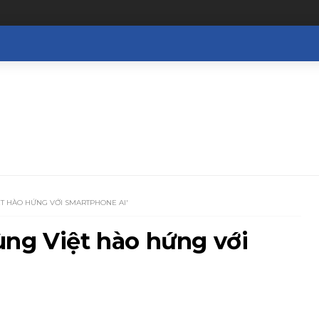
ỆT HÀO HỨNG VỚI SMARTPHONE AI'
ùng Việt hào hứng với