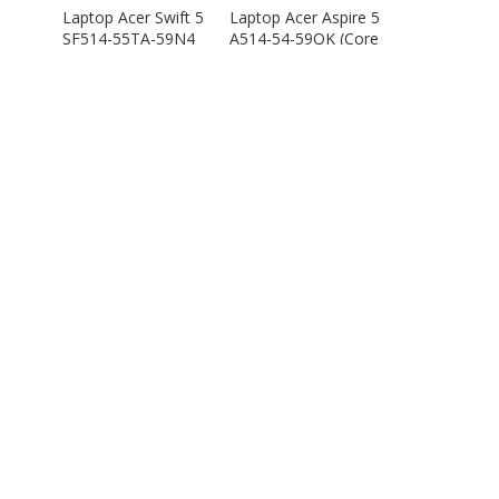
Laptop Acer Swift 5
Laptop Acer Aspire 5
SF514-55TA-59N4
A514-54-59QK (Core
NX.A6SSV.001 (i5-
i5 1135G7/8GB
1135G7/16GB
RAM/512GB/14″FHD
RAM/1TB
/Win 11/Vàng)
SSD/14″FHD_Touch/
Win10/Xanh) – Hàng
chính hãng