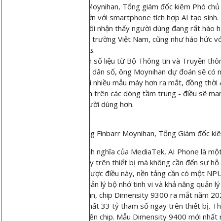
Finbarr Moynihan, Tổng giám đốc kiêm Phó chủ t
ủng hộ lớn với smartphone tích hợp AI tạo sinh.
"Chúng tôi nhận thấy người dùng đang rất hào h
đó có thị trường Việt Nam, cũng như háo hức với
VnExpress
.
Trích dẫn số liệu từ Bộ Thông tin và Truyền th
qua 84% dân số, ông Moynihan dự đoán sẽ có n
2025, khi nhiều mẫu máy hơn ra mắt, đồng thời 
nhiều hơn trên các dòng tầm trung - điều sẽ ma
nhiều người dùng hơn.
Ông Finbarr Moynihan, Tổng Giám đốc ki
Theo định nghĩa của MediaTek, AI Phone là một 
nhất ngay trên thiết bị mà không cần đến sự h
Để làm được điều này, nền tảng cần có một NPU 
thống quản lý bộ nhớ tinh vi và khả năng quản lý
Chẳng hạn, chip Dimensity 9300 ra mắt năm 2023
và cao nhất 33 tỷ tham số ngay trên thiết bị. 
GenAI trên chip. Mẫu Dimensity 9400 mới nhất 