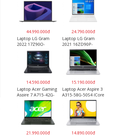
44.990.000đ
24.790.000đ
Laptop LG Gram
Laptop LG Gram
2022 17Z90Q-
2021 16ZD90P-
G.AH76A5 (Core-i7
G.AX54A5 (i5-
1260P/16GB/512GB/
1135G7/8GB
17″ WQXGA/Win
RAM/512GB
11/Xám)
SSD/16″WQXGA/Dos
/Trắng)
14.590.000đ
15.190.000đ
Laptop Acer Gaming
Laptop Acer Aspire 3
Aspire 7 A715-42G-
A315-58G-50S4 (Core
R4ST NH.QAYSV.004
i5 1135G7/8GB
(R5 5500U/8GB
RAM/512GB/15.6″FH
RAM/256GB
D/MX350 2GB/Win
SSD/15.6″FHD
10/Bạc)
IPS/GTX1650
4GB/Win10) – Hàng
21.990.000đ
14.890.000đ
chính hãng