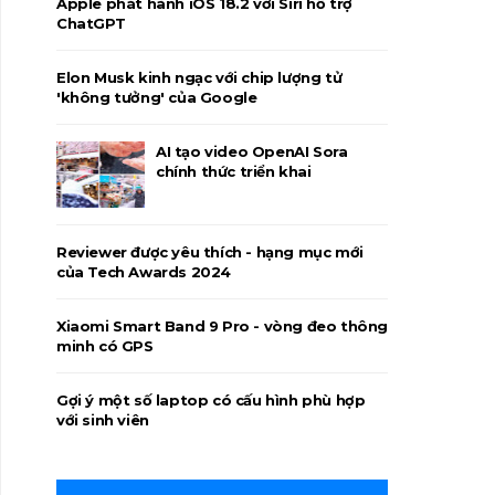
Apple phát hành iOS 18.2 với Siri hỗ trợ
ChatGPT
Elon Musk kinh ngạc với chip lượng tử
'không tưởng' của Google
AI tạo video OpenAI Sora
chính thức triển khai
Reviewer được yêu thích - hạng mục mới
của Tech Awards 2024
Xiaomi Smart Band 9 Pro - vòng đeo thông
minh có GPS
Gợi ý một số laptop có cấu hình phù hợp
với sinh viên