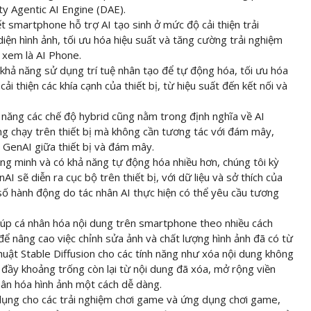
ty Agentic AI Engine (DAE).
t smartphone hỗ trợ AI tạo sinh ở mức độ cải thiện trải
ện hình ảnh, tối ưu hóa hiệu suất và tăng cường trải nghiệm
 xem là AI Phone.
 khả năng sử dụng trí tuệ nhân tạo để tự động hóa, tối ưu hóa
i thiện các khía cạnh của thiết bị, từ hiệu suất đến kết nối và
năng các chế độ hybrid cũng nằm trong định nghĩa về AI
g chạy trên thiết bị mà không cần tương tác với đám mây,
lý GenAI giữa thiết bị và đám mây.
g minh và có khả năng tự động hóa nhiều hơn, chúng tôi kỳ
I sẽ diễn ra cục bộ trên thiết bị, với dữ liệu và sở thích của
 số hành động do tác nhân AI thực hiện có thể yêu cầu tương
iúp cá nhân hóa nội dung trên smartphone theo nhiều cách
để nâng cao việc chỉnh sửa ảnh và chất lượng hình ảnh đã có từ
huật Stable Diffusion cho các tính năng như xóa nội dung không
đầy khoảng trống còn lại từ nội dung đã xóa, mở rộng viền
ân hóa hình ảnh một cách dễ dàng.
 dụng cho các trải nghiệm chơi game và ứng dụng chơi game,