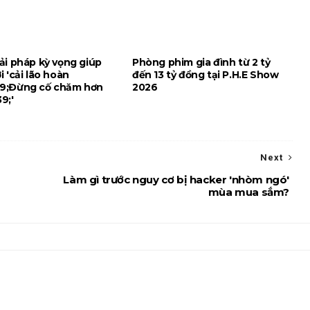
ải pháp kỳ vọng giúp
Phòng phim gia đình từ 2 tỷ
 'cải lão hoàn
đến 13 tỷ đồng tại P.H.E Show
9;Đừng cố chăm hơn
2026
9;'
Next
Làm gì trước nguy cơ bị hacker 'nhòm ngó'
mùa mua sắm?