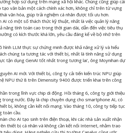
rường hợp sử dụng trên mạng xã hội khác. Chúng cũng giúp cải
úp tạo văn bản một cách chính xác hơn, không chỉ trên từ vựng
thái văn hóa, giúp trải nghiệm cá nhân được tối ưu hơn.
 AI có một số thách thức kỹ thuật, nhất là việc quản lý năng
hả năng tính toán cao trong thời gian dài, dẫn đến việc tiêu thụ
hường có kích thước khá lớn, yêu cầu đáng kể về bộ nhớ trên
mô hình LLM thực sự chứng minh được khả năng xử lý và hiểu
ách chúng ta tương tác với thiết bị, nhất là tính năng sử dụng
h vực tận dụng GenAI tốt nhất trong tương lai', ông Moynihan dự
yên AI mới. Với thiết bị, công ty cải tiến kiến trúc NPU giúp
ế hệ NPU thứ 8 trên Dimensity 9400 được triển khai trên công
n trong lĩnh vực chip di động. Hồi tháng 6, công ty giới thiệu
g trong nước. Đây là chip chuyên dụng cho smartphone AI, có
hiết bị, không cần kết nối mạng. Vào tháng 10, công ty tiếp tục
g toàn cầu.
n cho AI tạo sinh trên điện thoại, khi các nhà sản xuất nhận
rên thiết bị cá nhân và không cần kết nối Internet, nhằm trao
i tiêu dùng. Hãng nghiên cứu thị trường Canalys cũng ước