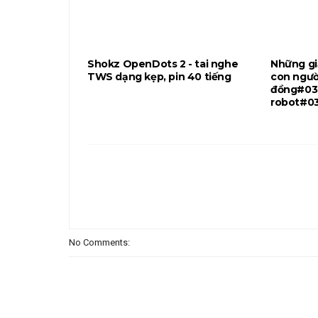
Shokz OpenDots 2 - tai nghe
Những gi
TWS dạng kẹp, pin 40 tiếng
con người
đồng#03
robot#03
No Comments: