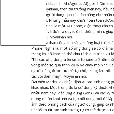
mềm cho tác nhân AI (Agentic AI) gọi là Dimensi
Theo Moynihan, trên thị trường hiện nay, hầu hế
nghiệm người dùng qua các tính năng như nhận di
giọng nói. Những mẫu này chưa hoàn toàn được
"Để được coi là một AI Phone, điện thoại cần có
hệ thống và đưa ra quyết định thông minh, giúp cả
bảo mật", Moynihan nói.
Ông Moynihan cũng cho rằng không loại trừ khả 
Phone. Nghĩa là, một số ứng dụng sẽ có khả năn
trong khi số khác có thể chia tách quá trình xử 
"Khi các ứng dụng trên smartphone trở nên thôn
vọng một số quá trình xử lý và chạy mô hình GenA
người dùng được lưu trữ tại chỗ, trong khi một
tác với đám mây", Moynihan nói.
Đại diện MediaTek nhận định AI tạo sinh đang g
khác nhau. Một trong đó là sử dụng kỹ thuật AI 
nhiều năm nay. Việc ứng dụng GenAI và các kỹ t
mong muốn khỏi ảnh và tạo nội dung mới để lấp 
ảnh theo phong cách của người dùng, giúp cá nh
Các kỹ thuật tạo sinh tương tự có thể được sử