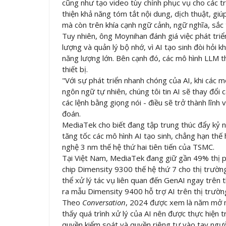
cũng như tạo video tùy chỉnh phục vụ cho các t
thiện khả năng tóm tắt nội dung, dịch thuật, gi
mà còn trên khía cạnh ngữ cảnh, ngữ nghĩa, sắc 
Tuy nhiên, ông Moynihan đánh giá việc phát triển
lượng và quản lý bộ nhớ, vì AI tạo sinh đòi hỏi k
năng lượng lớn. Bên cạnh đó, các mô hình LLM t
thiết bị.
"Với sự phát triển nhanh chóng của AI, khi các 
ngôn ngữ tự nhiên, chúng tôi tin AI sẽ thay đổi c
các lệnh bằng giọng nói - điều sẽ trở thành lĩn
đoán.
MediaTek cho biết đang tập trung thúc đẩy kỷ ngu
tăng tốc các mô hình AI tạo sinh, chẳng hạn th
nghệ 3 nm thế hệ thứ hai tiên tiến của TSMC.
Tại Việt Nam, MediaTek đang giữ gần 49% thị phầ
chip Dimensity 9300 thế hệ thứ 7 cho thị trườn
thể xử lý tác vụ liên quan đến GenAI ngay trên t
ra mẫu Dimensity 9400 hỗ trợ AI trên thị trườn
Theo
Conversation
, 2024 được xem là năm mở mà
thấy quá trình xử lý của AI nên được thực hiện t
quyền kiểm soát và quyền riêng tư vào tay ngườ