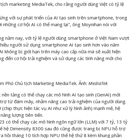
ịch marketing MediaTek, cho rằng người dùng Việt có tỷ lệ
ứng với sự phát triển của AI tạo sinh trên smartphone, trong
 những cơ hội AI có thể mang lại", ông Moynihan nói với
ông năm nay, với tỷ lệ người dùng smartphone ở Việt Nam vượt
hiều người sử dụng smartphone AI tạo sinh hơn vào năm
AI không bị giới hạn trên máy cao cấp nữa mà sẽ xuất hiện
ng đến cơ hội trải nghiệm và sử dụng các tính năng mới cho
êm Phó Chủ tịch Marketing MediaTek. Ảnh:
MediaTek
nền tảng có thể chạy các mô hình AI tạo sinh (GenAI) mới
ỗ trợ từ đám mây, nhằm nâng cao trải nghiệm của người dùng.
(chip thực hiện tác vụ AI như xử lý hình ảnh) mạnh mẽ, hệ
 năng lượng tiên tiến.
 có thể chạy các mô hình ngôn ngữ lớn (LLM) với 7 tỷ, 13 tỷ
Thế hệ Dimensity 8300 sau đó cũng được trang bị NPU hỗ trợ
ra hồi tháng 10 tích hợp NPU thế hệ thứ 8 kèm khung phần