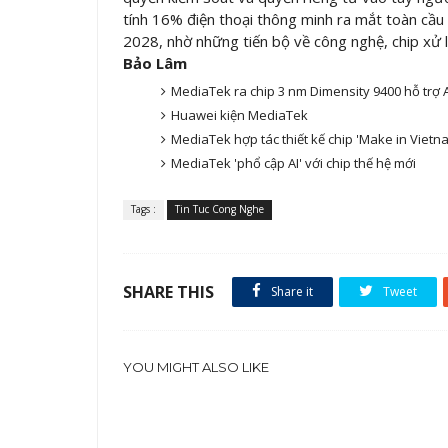
tính 16% điện thoại thông minh ra mắt toàn cầu
2028, nhờ những tiến bộ về công nghệ, chip xử 
Bảo Lâm
MediaTek ra chip 3 nm Dimensity 9400 hỗ trợ A
Huawei kiện MediaTek
MediaTek hợp tác thiết kế chip 'Make in Vietn
MediaTek 'phổ cập AI' với chip thế hệ mới
Tags :
Tin Tuc Cong Nghe
SHARE THIS
Share it
Tweet
YOU MIGHT ALSO LIKE