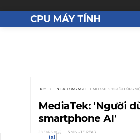
CPU MÁY TÍNH
HOME
TIN TUC CONG NGHE
MEDIATEK: 'NGƯỜI DÙNG VI
MediaTek: 'Người d
smartphone AI'
2 YEARS AGO
5 MINUTE
READ
(x)