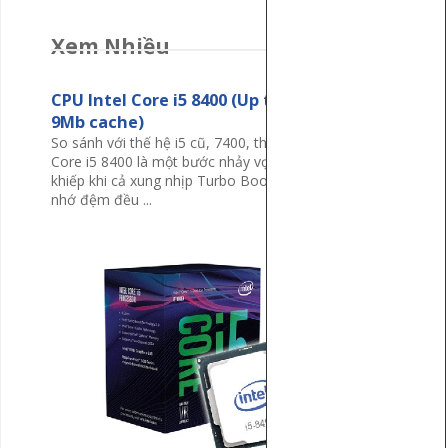
Xem Nhiều
CPU Intel Core i5 8400 (Up to 4.0Ghz/
9Mb cache)
So sánh với thế hệ i5 cũ, 7400, thì CPU Intel
Core i5 8400 là một bước nhảy vọt khủng
khiếp khi cả xung nhịp Turbo Boost lẫn bộ
nhớ đệm đều ...